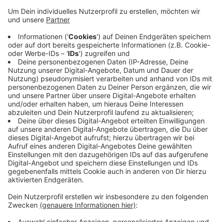
Dann eröffnet es, das steht heute Nachmittag fest.
Sagt der Betreiber. Der Ladenbauer ist in dieser
Woche noch in den Räumen am Werk. Zum Ende der
Woche soll alles fertig sein. Noch keine Lösung gibt es
wegen des Fahrradverleihs am Bahnhof. Sagt die
Stadt auf Nachfrage. Es würden gerade Gespräche mit
verschiedenen Anbietern laufen. Fahrräder hier
ausleihen sollte eigentlich schon in diesem Monat
möglich sein. Ein Anbieter war allerdings kurzfristig
abgesprungen.
Anzeige