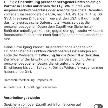
Tiziana Boge und Andreas Kramer begleiten euch
durch den Muttertag.
Anzeige
Wichtige Info:
Anzeige
Alle Grüße, die uns am Muttertag bis 13.00 Uhr
erreichen, senden wir garantiert. Danach können wir
keine Ausstrahlung der Grüße mehr garantieren. Weil
wir wirklich alle Grüße zum Muttertag durchgeben
wollen, können wir leider keine langen Gedichte
vorlesen!!!