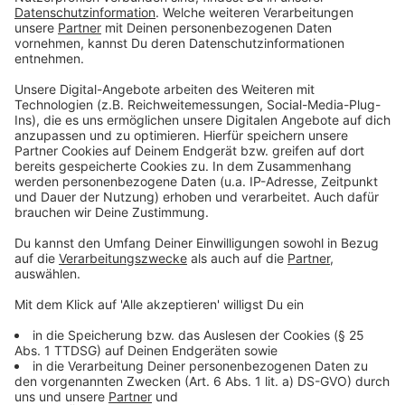
WhatsApp Nummer
0152 - 22 15 63 54
. Oder ruf uns
an und sprich deine Grüße auf den AB:
02594 - 78 22
355.
Anzeige
Grüße hier über die Homepage für die
Anzeige
Anzeige
Anzeige