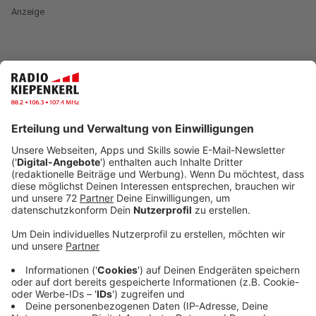
Anzeige
Blumenstrauß gewinnen!
Anzeige
Und das Schönste: Unter allen Gruß-Einsendungen
verlosen wir am Sonntag stündlich tolle
Blumensträuße vom
Pflanzenhof Moubis in Billerbeck
und Dülmen
. Interesse? Dann einfach jetzt deine
Grüße aufgeben und etwas Glück haben.
Anzeige
+++ WICHTIGE INFO +++