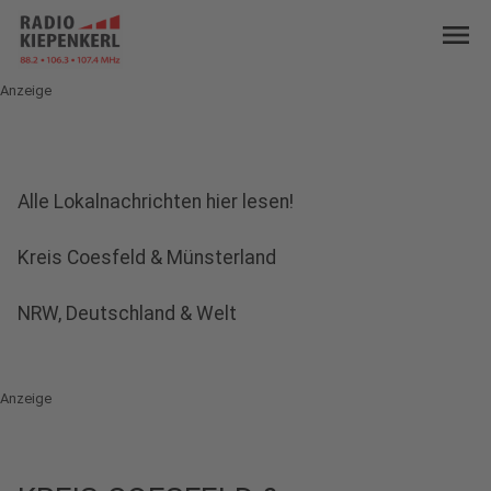
menu
Anzeige
Alle Lokalnachrichten hier lesen!
play_circle
Audio anhören
Kreis Coesfeld & Münsterland
play_circle
Audio anhören
NRW, Deutschland & Welt
Anzeige