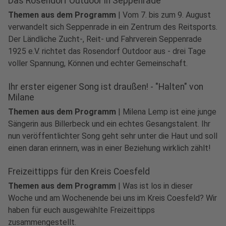
Das Rosendorf Outdoor in Seppenrade
Themen aus dem Programm
|
Vom 7. bis zum 9. August
verwandelt sich Seppenrade in ein Zentrum des Reitsports.
Der Ländliche Zucht-, Reit- und Fahrverein Seppenrade
1925 e.V. richtet das Rosendorf Outdoor aus - drei Tage
voller Spannung, Können und echter Gemeinschaft.
Ihr erster eigener Song ist draußen! - "Halten" von
Milane
Themen aus dem Programm
|
Milena Lemp ist eine junge
Sängerin aus Billerbeck und ein echtes Gesangstalent. Ihr
nun veröffentlichter Song geht sehr unter die Haut und soll
einen daran erinnern, was in einer Beziehung wirklich zählt!
Freizeittipps für den Kreis Coesfeld
Themen aus dem Programm
|
Was ist los in dieser
Woche und am Wochenende bei uns im Kreis Coesfeld? Wir
haben für euch ausgewählte Freizeittipps
play_circle
zusammengestellt.
Audio anhören