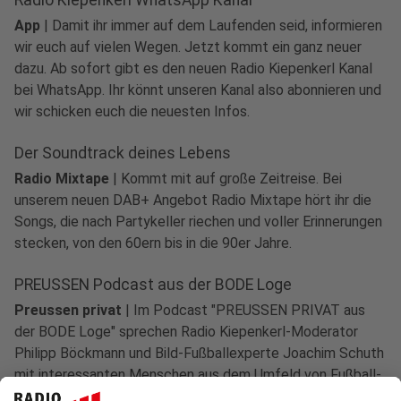
Radio Kiepenkerl WhatsApp Kanal
App
|
Damit ihr immer auf dem Laufenden seid, informieren
wir euch auf vielen Wegen. Jetzt kommt ein ganz neuer
dazu. Ab sofort gibt es den neuen Radio Kiepenkerl Kanal
bei WhatsApp. Ihr könnt unseren Kanal also abonnieren und
wir schicken euch die neuesten Infos.
Der Soundtrack deines Lebens
Radio Mixtape
|
Kommt mit auf große Zeitreise. Bei
unserem neuen DAB+ Angebot Radio Mixtape hört ihr die
Songs, die nach Partykeller riechen und voller Erinnerungen
stecken, von den 60ern bis in die 90er Jahre.
PREUSSEN Podcast aus der BODE Loge
Preussen privat
|
Im Podcast "PREUSSEN PRIVAT aus
der BODE Loge" sprechen Radio Kiepenkerl-Moderator
Philipp Böckmann und Bild-Fußballexperte Joachim Schuth
mit interessanten Menschen aus dem Umfeld von Fußball-
Drittligist Preußen Münster - mit viel Privatem und wenig