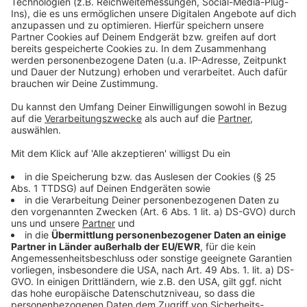
Nahrungsergänzungsmittel?
Gesundheit
|
Nierensteine durch zu viel Vitamin D,
verfälschte Laborwerte und verstecktes Natrium: Welche
Probleme eine Verbraucherschützerin für Senioren sieht –
und mit welchen Alternativen man besser fährt.
Versicherungen und Finanzen: Was Azubis jetzt
wissen sollten
Beruf & Bildung
|
Welche Versicherungen sind für Azubis
wirklich wichtig und wann lohnt sich ein Abschluss? Die
wichtigsten Tipps zum Start ins Berufsleben.
Partielle Sonnenfinsternis: So schützen Sie Ihre
Augen
Gesundheit
|
Dass der Mond den Großteil der Sonne
verdeckt, passiert nicht alle Tage. Wer die
Sonnenfinsternis am 12. August anschauen will, braucht
dafür Spezialschutz. Ohne drohen Augenschäden.