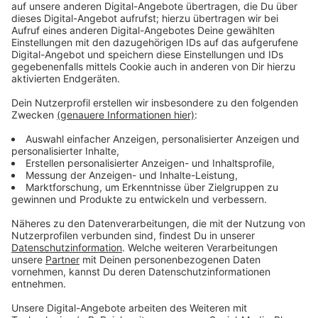
Gesundheit
|
Wenn das Baby im Bauch wächst, spielt
gesunde Ernährung eine besonders wichtige Rolle. Aber
was ist damit gemeint? Tipps, worauf Schwangere beim
Essen achten können.
Besser behalten: Aufgegebene Mail-Adressen
bergen Gefahren
Service
|
Manchmal ist Horten pratischt. Denn gekündigte
E-Mail-Postfächer Postfächer können ruckzuck zum
Datenschutzrisiko werden. Lassen Sie es gar nicht erst so
weit kommen.
Glasfaser: Nicht an der Haustür unter Druck setzen
lassen
Service
|
Verlockende Rabatte, angebliche Abschaltungen:
Experten raten bei Glasfaser-Angeboten an der Haustür zur
Vorsicht und geben klare Tipps.
Brauchen ältere Menschen wirklich