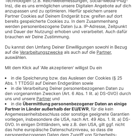
Den Podcast gibt es auf allen gängigen
Podcast-Plattformen. Zum Beispiel hier:
Anzeige
RTL+
Apple Podcasts
Spotify
Amazon Music
www.preussenprivat.de
Anzeige