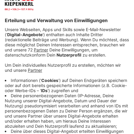
Dieser Podcast wird präsentiert von BODE - Ihrem
Energieberater - Beratung, Planung, Fördermittel
und Finanzdienstleistungen - alles aus einer Hand,
unter
www.bode.ms
.
Veröffentlicht:
Freitag, 05.01.2024 21:41
Anzeige
Hier den Podcast anhören
Anzeige
Anzeige
Anzeige