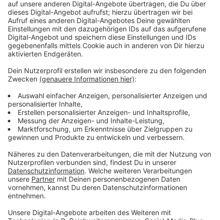
©
RADIO KIEPENKERL
In dieser Folge spricht Ryan Johansson, Neuzugang
von Preußen Münster, über seinen internationalen Weg
durch den Fußball – von Luxemburg über Schweden,
Irland, Bayern München und Sevilla bis nach Münster.
Der Offensivspieler erzählt, wie ihn das Leben
zwischen verschiedenen Ländern, Kulturen und
Sprachen geprägt hat und warum es für ihn völlig
normal ist, fließend sechs Sprachen zu sprechen.
Außerdem spricht Ryan über seine familiären Wurzeln,
seine Zeit in der Jugend bei großen Vereinen, seine
Freundin in Münster und warum er sich in der Stadt
schon gut eingelebt hat. Ein Gespräch über Fußball,
Identität, Entwicklung und ein Leben mit vielen
Stationen.
Anzeige