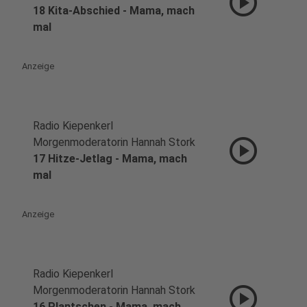
play_circle
18 Kita-Abschied - Mama, mach
mal
Anzeige
Radio Kiepenkerl
play_circle
Morgenmoderatorin Hannah Stork
17 Hitze-Jetlag - Mama, mach
mal
Anzeige
Radio Kiepenkerl
play_circle
Morgenmoderatorin Hannah Stork
16 Plantschen - Mama, mach