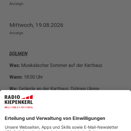
Anzeige
Mittwoch, 19.08.2026
Anzeige
DÜLMEN
Was:
Musikalischer Sommer auf der Karthaus
Wann:
18:00 Uhr
Wo:
Gelände an der Karthaus, Dülmen (Anna-
Katharinenstift Karthaus)
Kosten:
Kostenlos
Weitere Infos:
Traumtänzer - Udo-Jürgens-Tribute-
Band mit Sänger Markus Sparfeldt
/
„Melodien &