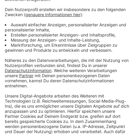
Kosten:
Kostenlos
Infos:
Im Rahmen des Ferienprogramms im
Wellenfreibad bietet die Tanzschule
Hoopsala einen
kostenlosen Hula-Hoop-Workshop für alle
Generationen an. Ganz ohne Vorkenntnisse können
Interessierte gemeinsam Bewegung, Musik und jede
Menge Spaß erleben.
Auch eine Anmeldung ist nicht erforderlich.
Anzeige
Mittwoch, 26.08.2026
Anzeige
BILLERBECK