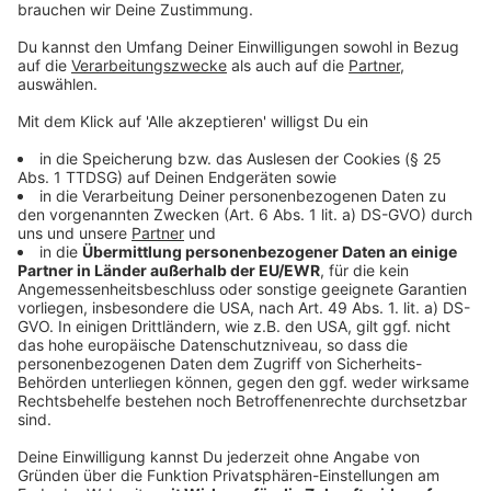
Was:
InnenStadtSommer
Wann:
18:00 Uhr
Wo:
Innenstadt Billerbeck
Weitere Infos: Zum Abschluss des Billerbecker
InnenStadtSommers steht heute die heimische
Band Capo 3 auf der Bühne.
Ab 18 Uhr spielt die Gruppe am Markt am Dom eine
Mischung aus Evergreens und aktuellen Ohrwürmern.
Eine Leinwand mit Liedtexten gibt es zwar nicht –
Mitsingen ist trotzdem ausdrücklich erwünscht.
Der Eintritt ist frei.
Anzeige