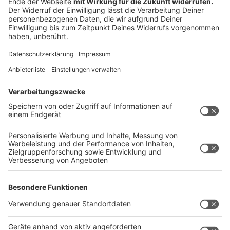
DÜLMEN
Was:
Musikalischer Sommer auf der Karthaus
Wann:
18:00 Uhr
Wo:
Gelände an der Karthaus, Dülmen (Anna-
Katharinenstift Karthaus)
Kosten:
Kostenlos
Weitere Infos:
Beni Feldmann - Liedermacher
/
Folk,
Bluegrass und poetische Geschichten - eigene Stücke
und Lieder aus aller Welt, inspiriert von
Volksliedtraditionen. Persönliches, intimes
Konzerterlebnis
/ Imbissstand, Eiswagen und kühle
Getränke vor Ort / Bei schlechten Wetter: Das Team
reagiert flexibel und trifft entsprechende
Vorkehrungen