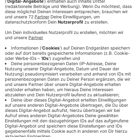
Botschaften einer Legende" - nah am Original, voller
Emotionen
/ Imbissstand, Eiswagen und kühle
Getränke vor Ort / Bei schlechten Wetter: Das Team
reagiert flexibel und trifft entsprechende
Vorkehrungen
Anzeige
Donnerstag, 20.08.2026
Anzeige
NOTTULN
Was:
Hula-Hoop-Workshop
Wann:
16:00 – 17:30 Uhr
Wo:
Wellenfreibad Nottuln, Rudolf-Harbig-Straße 16