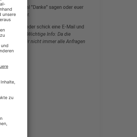
tet einfach mal "Danke" sagen oder euer
 gerne weiter.
78 22 35 35
oder schick eine E-Mail und
zen möchtest.
Wichtige Info: Da die
st, können wir nicht immer alle Anfragen
-)