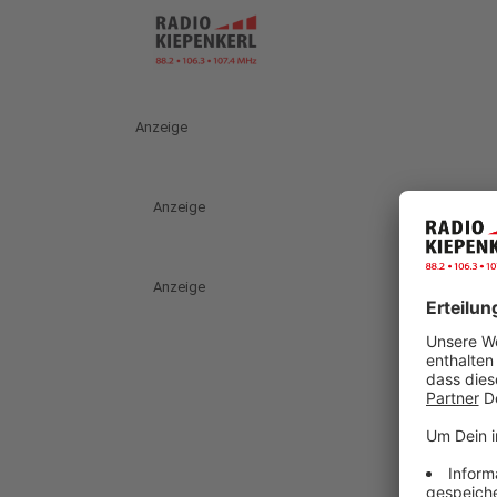
Anzeige
Anzeige
Anzeige