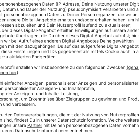
Immer um 8.08 Uhr. Ihr habt einen lieben Gruß, möch
Vereinsfest bekanntgeben? Kein Problem: Wir helfen
Ruf uns gerne direkt auf unserer Hotline an:
(02594) 
erläutere kurz, wie du die "geschenkte Minute" nut
Nachfrage nach der "geschenkten Minute" sehr groß i
und Wünsche erfüllen. Wir geben aber unser Bestes
:
Anzeige
Anzeige
Anzeige