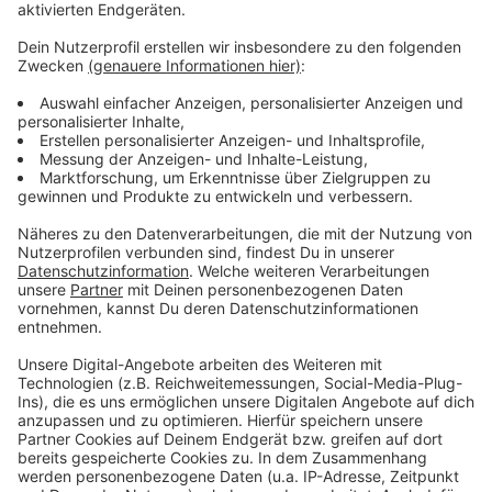
Im Kreis Coesfeld wach und munterwerden mit dem Radio
Kiepenkerl Morgenteam. Täglich 6-10 Uhr. Radio an! Das
Radio Kiepenkerl Morgenteam begleitet euch gut gelaunt
und bestens informiert in den neuen Tag.
Die beste Morgenshow
Ihr hört die neusten Nachrichten aus dem Kreis Coesfeld
und aus aller Welt, den aktuellen Wetter- und
Verkehrsservice und den besten Musik-Mix: die größten
Hits der 80er, der 90er und die besten Hits von heute zum
Wach- und Munterwerden.
So erreicht ihr das Morgenteam
Studio-Hotline: 02594 / 78 22 3535
Zentrale/Empfang: 02594 / 78 22 30
Stau- & Blitzer-Hotline: 0800 / 2020620 (kostenlos)
E-Mail: redaktion@radiokiepenkerl.de
WhatsApp (Sprach-) Nachricht: 0152 / 22 15 63 54