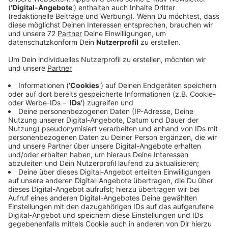
Das Radio Kiepenkerl
Morgenteam
Foto: Andreas Kramer, Tiziana Boge, Ansgar Borgmann,
Servicemann Karsten Abend, Hannah Stork und Sven
Sandbothe.
Morgenshow
Anzeige
Gut gelaunt und bestens informiert