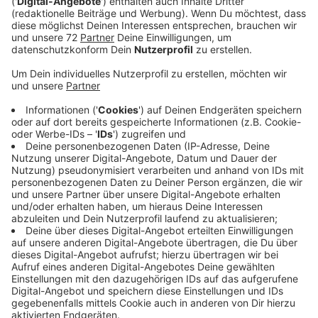
geschrieben. Wir haben darüber berichtet - das
Klopapier ist zu dünn. Die Kinder wünschen sich
dickeres. Und während die Politik noch überlegt
was sie tun kann - handelt Radio Kiepenkerl.
Veröffentlicht:
Montag, 14.10.2024 10:31
Anzeige
Die Schüler wünschen sich dickeres Klopapier und das
sollen sie bekommen! Radio Kiepenkerl spendiert
1.000 Rollen! Große Freude bei Karl, Franziska und
Fiete aus der 4d. Hier gibt´s die Beiträge zum
nachhören:
Anzeige