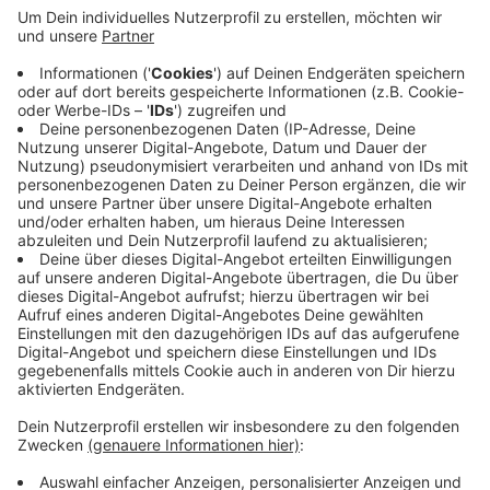
Nach einem ersten Überblick sind zwei Autos
zusammengeprallt. Ein Auto ist in den Graben
geschleudert, ein anderes ist in die Mittelleitplanke
geknallt. Menschen sind nicht verletzt. Die Polizei
nimmt den Unfall gerade auf und sichert Spuren, um
die Ursache zu klären. Kurzfristig soll die Autobahn
wieder frei sein.
Anzeige
Anzeige