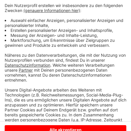
einzubetten. Dieser Service kann
Daten zu Ihren Aktivitäten
sammeln. Bitte lesen Sie die
Details durch und stimmen Sie der
Nutzung des Service zu, um dieses
Video anzusehen.
Mehr Informationen
Adel Tawil "1000 gute Gründe" (Official Music Video)
Akzeptieren
Anzeige
powered by
Usercentrics Consent
Management Platform
Anzeige