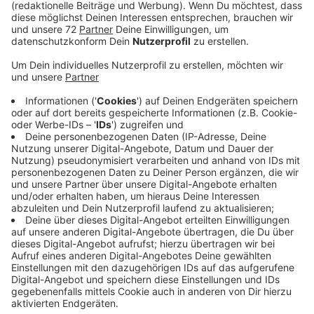
"1000 Gute Gründe" ist einfach eine unfassbar positive
Nummer. "Oft wissen wir erst, was wir an unseren
Partnern hatten, wenn wir uns von ihnen getrennt
haben.", sagt Adel Tawil im Interview mit uns. "Das
wollte ich umdrehen, ins Positive. Für jede Macke, für
jede Eigenheit liebe ich dich." Wir lieben diese Nummer.
Deswegen ist sie neu im besten Mix.
Anzeige
Wir benötigen Ihre
Zustimmung, um den YouTube
Video-Service zu laden!
Wir verwenden einen Service eines
Drittanbieters, um Videoinhalte