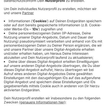
Über ein Jahr ist das jetzt so. Doch Anwohnerin Janine
Schultz ärgert sich immer noch über rasante
Überholmanöver und wünscht sich ein Hinweisschild
aus Richtung Lüdinghausen. Die Kreispolizei sagt dazu
im Gespräch mit Radio Kiepenkerl: Brenzlige
Situationen habe es früher vor allem mit
Linksabbiegern zum Schliekerpark gegeben. Das
Hinweisschild aus Richtung Lüdinghausen sei deshalb
sinnvoll. Probleme mit Rechtsabbieger aus der
Gegenrichtung ohne Schild seien bislang nicht
aufgefallen. Trotzdem: Sie verspricht den Bereich
ganz genau zu beobachten. Schon jetzt führe fast
jede Streifenfahrt hier entlang und es gebe
regelmäßig Tempo-Kontrollen.
Anzeige