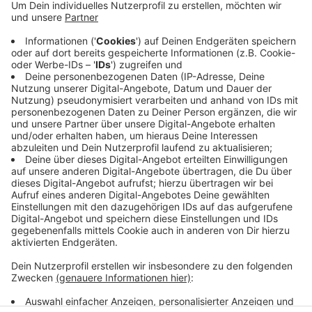
Radio Kiepenkerl Hörerin Nadine empfiehlt Autofahrern
daher den Bereich am besten komplett zu umfahren.
Der Landesbetrieb Straßenbau sagt: Eine Firma
repariert hier gerade kleinere Schäden in der Fahrbahn.
Sie nutzt das gute Wetter aus, um schnell
voranzukommen. Morgen soll die Baustelle hier schon
erledigt sein.
Anzeige
Anzeige