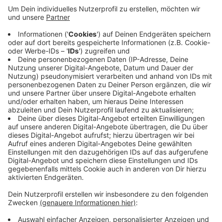
Jetzt sitzt der mutmassliche Täter in
Untersuchungshaft. Die Staatsanwaltschaft ermittelt
unter anderem wegen versuchten Totschlags. Der
Beschuldgte ist wohnungslos. Er soll nach einem
Streit eine Gruppe verfolgt haben, in der sich auch das
Opfer befand. Er soll auf den 17-jährigen eingestochen
haben als dieser stürzte und am Boden lag. Der
Beschuldigte gibt an in Notwehr gehandelt zu haben.
Das 17-jährige Opfer ist jetzt außer Lebensgefahr.
Anzeige