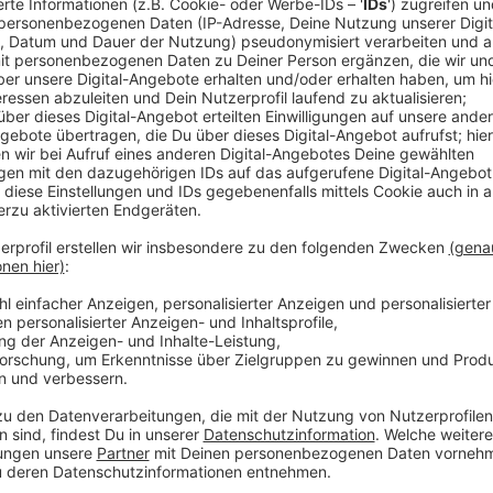
Anzeige
Unter
02594 - 79 35 64
nimmt die Polizei am Mittwoc
diesem Fall Hinweise entgegen. Darüber hinaus könn
0
an die Polizei Coesfeld wenden.
Das Interview mit Aktenzeichen XY Moderator Rudi C
Anzeige
Teil 1: Aktenzeichen XY 13.01.2021 Fall aus D
Anzeige