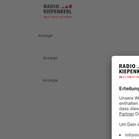
Anzeige
Anzeige
Anzeige