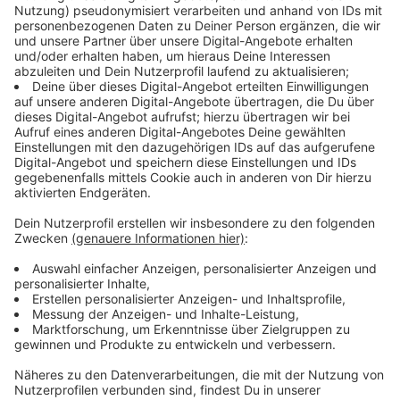
werden:
Spendenmöglichkeit 1:
Spenden, die mit dem
Betreff "Freie Verwendung" eingehen, können von
der Aktion Lichtblicke für ukrainische Familien mit
Kindern, die in NRW eine vorübergehende Bleibe
gefunden haben, eingesetzt werden. Hier arbeitet
Aktion Lichtblicke mit den NRW-Geschäftsstellen
von Diakonie und Caritas vor Ort zusammen. Dort
können auch entsprechende Hilfsanträge an die
Aktion Lichtblicke gestellt werden.
Spendenmöglichkeit 2:
Spenden, die mit dem
Betreff "Ukraine-Hilfe International" eingehen,
werden für die Menschen verwendet, die sich im
Kriegsgebiet der Ukraine bzw. an den Grenzen
aufhalten und dort versorgt werden müssen. Die
Aktion Lichtblicke darf aus rechtlichen Gründen
aufgrund ihrer Satzung nur Familien mit Kindern in
NRW direkt finanziell unterstützen. Um sich