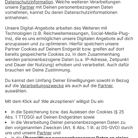
trotzdem an der Hilfe für die ukrainische
Bevölkerung im Krisengebiet beteiligen zu können
und diese Spendenoption anzubieten, hat Aktion
Lichtblicke sich entschieden, in diesem
besonderen Fall eine Kooperation mit den
Partnern Caritas und Diakonie auf internationaler
Ebene einzugehen. Eure Spenden mit diesem
Verwendungszweck werden eins zu eins je zur
Hälfte an die Organisationen "Caritas
International" und "Diakonie Katastrophenhilfe"
weitergeleitet.
Anzeige
Spenden für ukrainische Familien über die
Aktion Lichtblicke – so geht’s
Anzeige