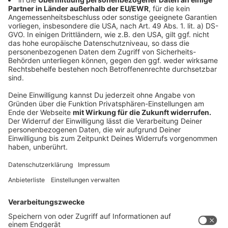
Online-Spenden:
Bitte unten den blauen Button
anklicken und im Formular unter "Meine Spende soll
verwendet werden für" entweder "Freie Verwendung"
oder "Ukraine-Hilfe International" auswählen.
Anzeige
HIER SPENDEN
Anzeige
Banküberweisung:
Bitte Stichwort "Freie
Verwendung" oder "Ukraine-Hilfe International" auf
dem Überweisungsträger vermerken.