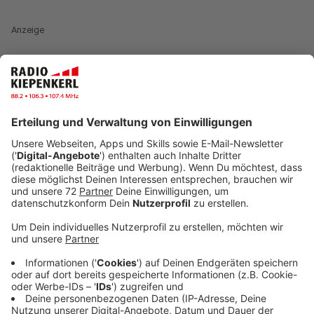
Anzeige
Auch in Nordrhein-Westfalen ist mitmenschlicher
Zusammenhalt und die Stärkung der Schwächsten
immer eine zentrale Säule des gesellschaftlichen
Lebens. Die Aktion Lichtblicke möchte ebenfalls ihren
Beitrag leisten und die vom Krieg betroffenen
Menschen in der Ukraine finanziell unterstützen. Unter
dem Motto "Aktion Lichtblicke – Gemeinsam für den
Frieden" wird für Menschen in und aus der Ukraine
gesammelt. Wir haben alle relevanten Informationen
für euch.
Anzeige
Bei der Ukraine-Hilfe kann wie folgt Gutes getan