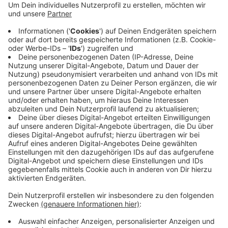
play_circle
Caritas Coesfeld
Glücksspielsucht - erste
Warnzeichen
Anzeige
Für Familie, Freunde und Bekannte sei es nicht immer
leicht Glücksspielsucht zu erkennen:
Anzeige
play_circle
Glücksspielsucht - Infos für
Angehörige