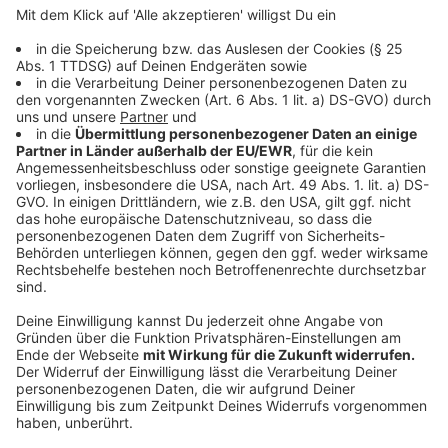
Anzeige
Einen anonymen Selbsttest, ob Sie spielsüchtig sind
können Sie
HIER
machen.
Sollten Sie schon tiefer in der Spielsucht-Spirale
stecken, sei eine Suchtberatung wie die
Caritas
Coesfeld in Lüdinghausen
, der
AWO in Dülmen
oder der
IBP in Coesfeld
auf jeden Fall die erste Anlaufstelle -
diese vermitteln dann zum Beispiel auch zu anonymen
Selbsthilfegruppen oder bei Bedarf zu einer
Schuldnerberatung.
Anzeige
Suchtberater Wolfgang Schmitz,