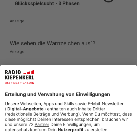
Glücksspielsucht - 3 Phasen
Anzeige
Wie sehen die Warnzeichen aus`?
Anzeige
Ob Sie glücksspielsüchtig sind sei nicht immer leicht
zu erkennen, aber es gebe verschiedene Warnzeichen,
bei denen Sie vorsichtig sein sollten, so der
Suchtberater:
Anzeige
Suchtberater Wolfgang Schmitz,