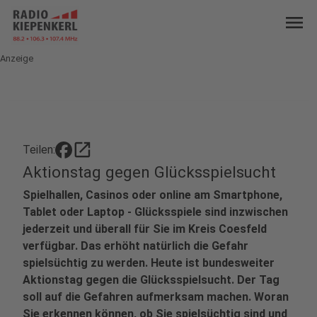
menu
Anzeige
open_in_new
Teilen:
Aktionstag gegen Glücksspielsucht
Spielhallen, Casinos oder online am Smartphone,
Tablet oder Laptop - Glücksspiele sind inzwischen
jederzeit und überall für Sie im Kreis Coesfeld
verfügbar. Das erhöht natürlich die Gefahr
spielsüchtig zu werden. Heute ist bundesweiter
Aktionstag gegen die Glücksspielsucht. Der Tag
soll auf die Gefahren aufmerksam machen. Woran
Sie erkennen können, ob Sie spielsüchtig sind und