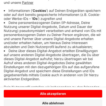
Das entscheidende Gegentor kassiert Ascheberg erst
kurz vor Schluss. Der TuS belegt einen Platz im
Mittelfeld der Tabelle. Roxel verdrängt zumindest bis
zum Wochenende den SV Bösensell von der
Tabellenspitze.
Anzeige
Anzeige
Anzeige