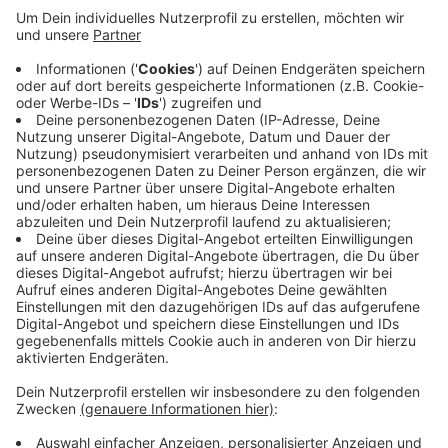
Veröffentlicht:
Freitag, 29.03.2019 06:50
Anzeige
Tabellenführer SuS Olfen legt im Kampf um den Titel
in der Fussball A-Kreisliga Coesfeld vor. Olfen gewinnt
bei Fortuna Seppenrade mit 1:0. Olfen verdrängt
vorübergehend Westfalia Osterwick von der Spitze.
Anzeige