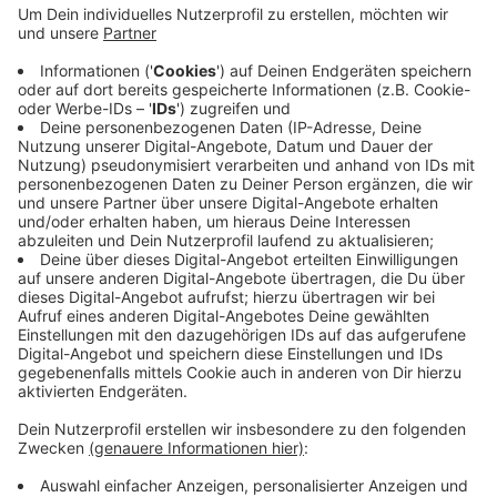
Anzeige
Auf der Straße sind heute Morgen ein Auto und ein
Lastwagen zusammengestoßen. Ein Trümmerfeld
zieht sich über 200 Meter. Der Autofahrer war von der
Unfallstelle geflüchtet und ins Krankenhaus gegangen.
Nach einem ersten Überblick ist er leicht verletzt. Die
Polizei nimmt den Unfall gerade auf und sichert
Spuren. Hintergründe sind noch völlig unklar.
Anzeige
Anzeige