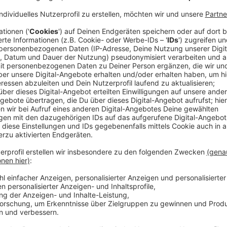
Die dreifach Grammy-nominierte, mit Multiplatin und
und Superstar Camila Cabello veröffentlicht nach ih
jetzt ihr erwartetes, drittes Album "Familia". Mit d
nächste Hit in den Startlöchern. Als Feature unterst
psychische Probleme während der Produktion ihres a
"Ich war am Anfang vor Angst wie gelähmt und befa
Verfassung aller Zeiten", sagte die 25-Jährige dem M
Beginn der Pandemie eine Pause eingelegt. Ich began
besser zu fühlen."
Während der Therapie sei es ihr Ziel gewesen, sie se
"Wenn dieser Prozess mir nicht dabei hilft, mich bess
und verletzlich und ungefiltert bin, dann sehe ich nicht
Sängerin. "Das war meine Absicht. Ich wollte einfach 
Zeit entstanden sei, sei komplett autobiografisch, so
Wie es klingt? Davon könnt ihr euch hier selbst ein B