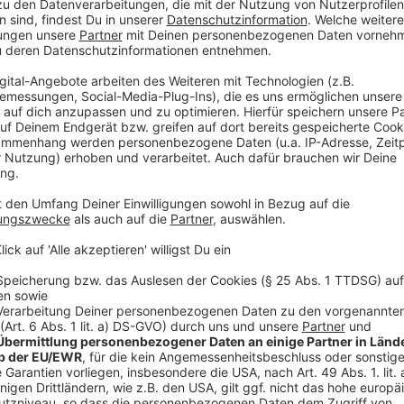
(mit dpa)
Anzeige
Anzeige
Wir benötigen Ihre Z
den YouTube Video
laden!
Wir verwenden einen S
Drittanbieters, um V
einzubetten. Dieser Servi
Ihren Aktivitäten sammeln.
die Details durch und s
Nutzung des Service zu, 
anzusehen