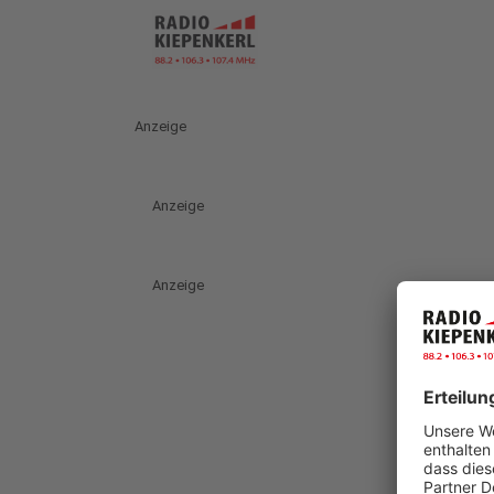
Anzeige
Anzeige
Anzeige