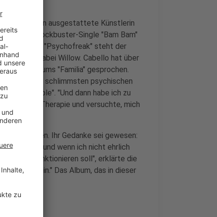
 Charterfolgen ausgestattete Künstlerin
rer letzten Blockbuster-Single "Bam Bam"
em Fokus Track "Psychofreak" steht der
ützt Camila dabei Willow. Cabello hat über
ktuellen Albums "Familia" gesprochen.
nd mich in der schlimmsten psychischen
agazin "People". "Und dann habe ich zu
n mit einer Therapie und versuchte, mich
lbst zu werden. Ihr Gedanke sei gewesen:
er zu fühlen, und wenn ich nicht ehrlich
, wie das funktionieren soll", erklärte die
ich selbst sein." Das Album, das in dieser
 Cabello.
ild machen.