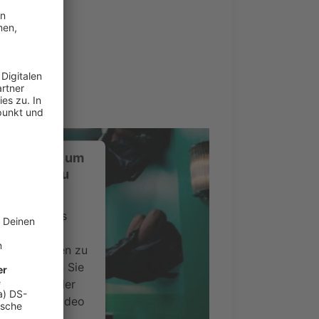
ustimmung, um
-Service zu
ervice eines
ideoinhalte
ce kann Daten zu
 Bitte lesen Sie
timmen Sie der
um dieses Video
.