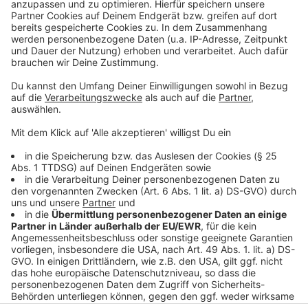
Daten zu Ihren Aktivitäten
sammeln. Bitte lesen Sie die
Details durch und stimmen Sie der
Nutzung des Service zu, um dieses
Video anzusehen.
Mehr Informationen
Mit "Weekends" kehrt Freya Ridings auf die große
Bühne zurück, wir haben den Song für euch im besten
Akzeptieren
Mix.
powered by
Usercentrics Consent
Anzeige
Management Platform
Anzeige