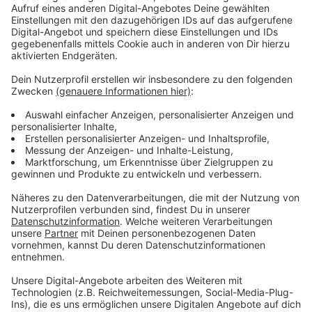
Ridings im Herbst 2022. Man könnte also sagen:
"Blood Orange" ist das Album, dass sie eigentlich nicht
machen wollte. Gut, dass sie es trotzdem gemacht
hat.
Anzeige
Anzeige
Wir benötigen Ihre
Zustimmung, um den YouTube
Video-Service zu laden!
Wir verwenden einen Service eines
Drittanbieters, um Videoinhalte
einzubetten. Dieser Service kann