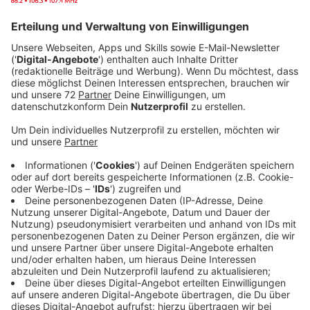
Anzeige
Während Freya Ridings Hit "Castles noch in unseren
Ohrwindungen sein Unwesen treibt, drängte der
Vorbote "Weekends" ihres neuen Albums "Blood
Orange" direkt hinterher. Wir kriegen die Nord-
Londonerin wohl so schnell nicht mehr aus dem Kopf.
"Blood Orange", unser Album der Woche sorgt
vermutlich dafür, dass es so bleibt. 14 Songs laden
zum Tanzen, Träumen und mitfühlen ein.
"Mit diesem Album wollte ich Sachen sagen, bei denen
ich mich schwertue, sie Menschen direkt ins Gesicht
zu sagen. Ich habe gezielt Dinge ausgewählt, über die
es mir schwerfällt zu sprechen und wollte
stattdessen über sie schreiben und singen. Darum ging
es mir bei „Blood Orange": mich selbst damit zu
erschrecken, wie ehrlich Songs sein können", so Freya