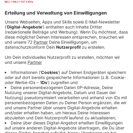
Anzeige
Es ist ein zutiefst persönliches Statement eines
Künstlers, der nie zuvor so freudig, so selbstsicher und
so furchtlos in die Zukunft geblickt hat. Harry Styles’
drittes Soloalbum ist mit Liebeslieden vollbepackt,
bringt viele Messages für Fans und Menschen mit und
soll generell auch wieder zum Nachdenken anregen.
"As It Was", die von der Kritik gefeierte Leadsingle,
erschien am 1. April und brach Rekorde: Der Song stieg
sowohl in den USA als auch in Großbritannien auf Platz
1 ein (in Deutschland erreichte AIW ebenfalls #1 der
offiziellen Charts) und wurde in den USA in nur einem
Tag zum meistgestreamten Song in der Geschichte
von Spotify sowie zum weltweit meistgestreamten
Song an einem Tag des Jahres 2022. Gerade feierte
Harry die Livepremiere von "As It Was" bei seiner