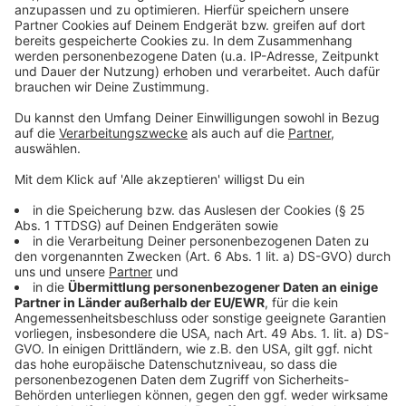
Wir verwenden einen Service eines
Drittanbieters, um Videoinhalte
einzubetten. Dieser Service kann
Daten zu Ihren Aktivitäten
sammeln. Bitte lesen Sie die
Details durch und stimmen Sie der
Nutzung des Service zu, um dieses
Video anzusehen.
Mehr Informationen
Harry Styles - As It Was (Official Video)
Akzeptieren
Anzeige
powered by
Usercentrics Consent
Management Platform
Anzeige