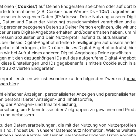
"Es ist eine skurrile Situation. Ich habe anderthal
geschrieben. Und dann kam der Lockdown. Ich habe g
Momente auf die Platte", sagt JORIS beim Kollegen 
Musik" wechselte er den Titel schließlich auf "Will
Anzeige
Bei "Sing meinen Song" war JORIS schon 2015 in den
ab. "Zu meinem dritten Album würde ich das lieber m
soweit, nachdem "Willkommen Goodbye" raus ist. Er is
Anzeige
Auf seiner neuen Platte arbeitet er mit Widersprüchen
kraftvollen Song oder trauriger gegenüber fröhlic
ziehen sich durch das Album mit neun Songs und zwe