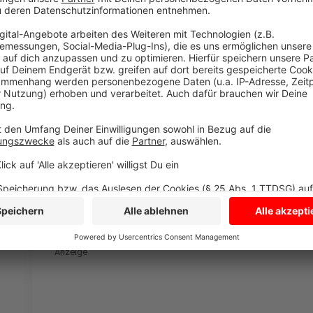
Interview mit JORIS und das Album "Willkommen Good
beides unten anhören.
Anzeige
Jürgen Bangert
Das Interview mit JORIS
Anzeige
Anzeige