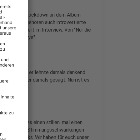
b Jahre vor dem Lockdown an dem Album
emerkt, es gehören auch introvertierte
Jürgen Bangert im Interview. Von "Nur die
kommen Goodbye".
 Gesprächen, er lehnte damals dankend
achen", habe er damals gesagt. Nun ist es
t mit dabei.
 - mal gibt es einen stillen, mal einen
her Song. Diese Stimmungsschwankungen
i Bonus-Tracks. Wir haben für euch unser