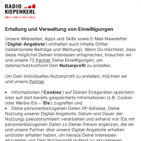
Veröffentlicht:
Mittwoch, 13.03.2024 07:33
Anzeige
Vier Jahre hat Justin Timberlake am neuen Album
gesessen. Das hat der Weltstar dem Talkmaster
Jimmy Fallon erzählt. Nun ist seine Platte "Everything I
Thought It Was" auf dem Markt. Mit 18 Liedern auf
über 75 Minuten Länge bestückt, haben Fans von
Timberlake erst einmal Feiertagsstimmung entfachen
lassen können. Worauf man sich freuen kann? Einen
Song mit seiner alten Boyband *NSYNC, der "Paradise"
heißt. Generell sagen Kritiker und Experten, dass er mit
diesem Album zu seinen Anfangszeiten musikalisch
zurückkehren will und möchte. Eine der Lead-Singles
beispielsweise - "Selfish" - ist eine sanfte R&B-
Ballade, die Timberlake gut zu verkörpern scheint.