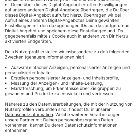
Mit 43 Jahren ist er nun wieder vollends zurück. Einige
Jahre blieb es ja wirklich ruhig um den Jungen aus
Memphis, Tennessee. Neues Album, bald folgt eine
Welttournee - auch mit Stops in Deutschland - und
viel mehr Auftritte in der Öffentlichkeit. Wird das
Album die Charts rocken? Gut möglich.
Anzeige
Das neue Album von Justin Timberlake zum
Durchhören
Anzeige
Anzeige
Timberlakes neue Single "Selfish"