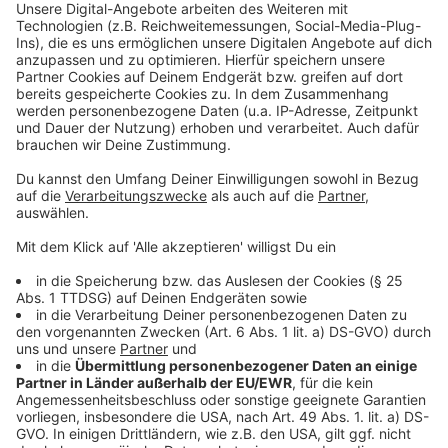
Anzeige
Wir benötigen Ihre
Zustimmung, um den YouTube
Video-Service zu laden!
Wir verwenden einen Service eines
Drittanbieters, um Videoinhalte
einzubetten. Dieser Service kann
Daten zu Ihren Aktivitäten
sammeln. Bitte lesen Sie die
Details durch und stimmen Sie der
Nutzung des Service zu, um dieses
Video anzusehen.
Mehr Informationen
Eine der ausgekoppelten Singles von Justin