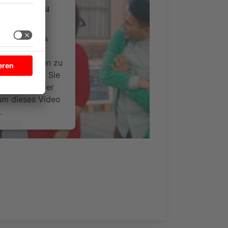
-Service zu
ervice eines
ideoinhalte
ce kann Daten zu
 Bitte lesen Sie
timmen Sie der
um dieses Video
.
onen
nsent Management