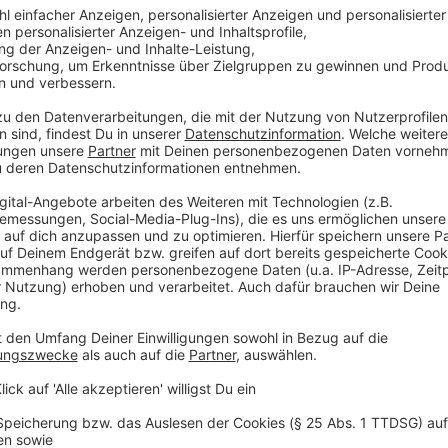
Die Release-Party seines Albums hat Lauv allerding
zumindest seine
Social-Media-Kanäle
. Den aufstreb
würdigen wir mit dem Album der Woche.
Anzeige
Das ist die Tracklist
Anzeige
Drugs And The Internet
Fuck, I'm Lonely (featuring Anne-Marie)
Lonely Eyes
Sims
Believed
Billy
Feelings
Canada (featuring Alessia Cara)