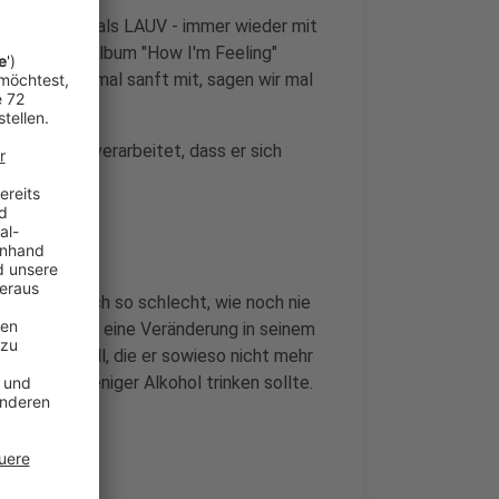
esser bekannt als LAUV - immer wieder mit
hat er sein Album "How I'm Feeling"
t es erst einmal sanft mit, sagen wir mal
ufgepackt.
l er darin verarbeitet, dass er sich
 es ihm nämlich so schlecht, wie noch nie
sagt, einfach eine Veränderung in seinem
chmeißen will, die er sowieso nicht mehr
 bisschen weniger Alkohol trinken sollte.