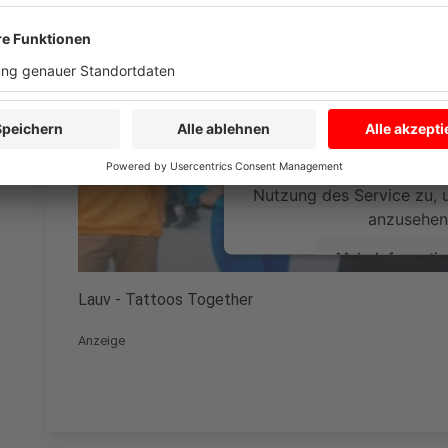
den YouTube Video
laden!
Wir verwenden einen S
Drittanbieters, um V
einzubetten. Dieser Servi
Ihren Aktivitäten sammeln.
die Details durch und s
Nutzung des Service zu, 
anzusehen
Mehr Informati
Lauv - Tattoos Together
Akzeptieren
Anzeige
powered by
Usercentrics Co
Platform