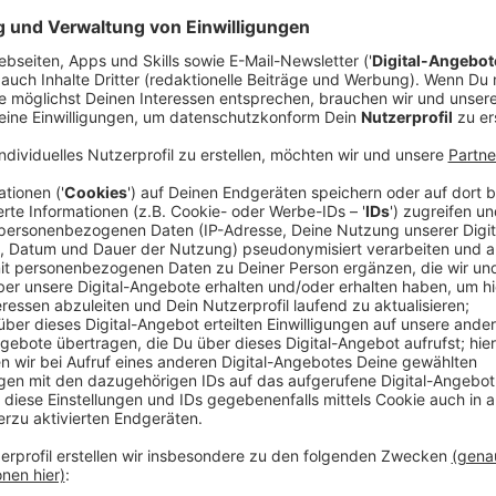
Seit drei Jahren beglückt uns Ari Staprans Leff - b
neuen Hits, die Ohrwurmgarantie haben. Anfang März 
veröffentlicht - sein erstes Album überhaupt. Anstat
zehn Songs, zu beginnen, hat er direkt 21 Tracks dra
Der Song "Changes“ bedeutet Lauv mit am meisten, wei
verändern will und auch muss.
Anzeige
In der Zeit, in der er "Changes" geschrieben hat, ging
zuvor. Er braucht, wie es der Name des Songs schon 
Leben. Er singt davon, dass er seine Klamotten wegs
mag. Dass er seine Haare verändern und vielleicht ein
Anzeige