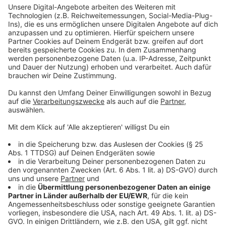
Bühne ihr Zuhause. Mit jedem Auftritt wächst ihr
Selbstbewusstsein, auch wenn es Momente gibt, die
sie fordern. "Ich liebe es, live zu singen, weil ich mich
dann frei fühle", sagt sie.
Mit ihrem Debütalbum "Left In Your Love" schließt LOI
ein Kapitel ab - und öffnet das nächste. Die insgesamt
17 Tracks erzählen von fünf Jahren voller Höhen und
Tiefen, von Zweifeln und Erfolgen. Besonders zwei
Songs liegen ihr am Herzen: "Am I Enough", das sich mit
Unsicherheiten beschäftigt und der Titeltrack "Left In
Your Love" in dem sie sich mit ihrer Vergangenheit
auseinandersetzt. Hier könnt ihr euch das gesamte
Album anhören.
Anzeige
Das Album "Left In Your Love" von LOI zum
Durchhören