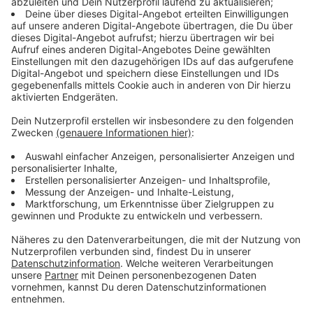
Tracks schlagen ein wie nichts - Millionen Streams,
Werbekampagnen, Gold in Brasilien. Plötzlich steht sie
nicht nur auf Social Media im Rampenlicht, sondern
auch auf den großen Bühnen. Doch Erfolg bringt auch
Schattenseiten mit sich. Kritik, Hate-Kommentare und
absurde Erwartungen prallen auf sie ein. Doch LOI
bleibt dran.
Anzeige
LOI entscheidet sich für die Musik - nun ist
das Album raus
Anzeige
Uni oder Musik? LOI musste sich entscheiden - und hat
keine Sekunde bereut. Ihre Stimme ist ihr Kapital, die