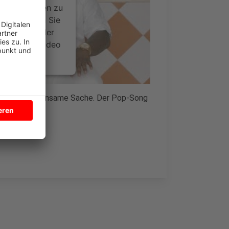
ce kann Daten zu
 Bitte lesen Sie
timmen Sie der
um dieses Video
.
onen
 "Manila" gemeinsame Sache. Der Pop-Song
nsent Management