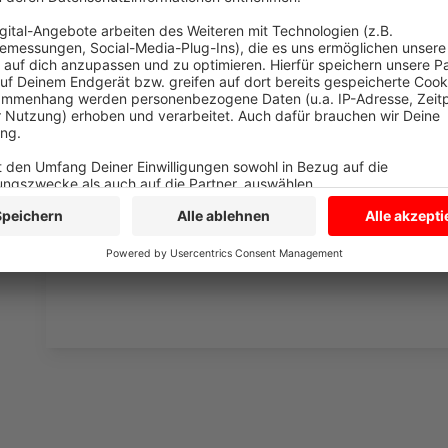
einzubetten. Dieser Servi
Ihren Aktivitäten sammeln.
die Details durch und s
Nutzung des Service zu, 
anzusehen
Mehr Informati
Ray Dalton und Alvaro Soler machen bei der Single
Akzeptieren
landet bei uns in der Rubrik "Neu im besten Mix".
powered by
Usercentrics Co
Anzeige
Platform