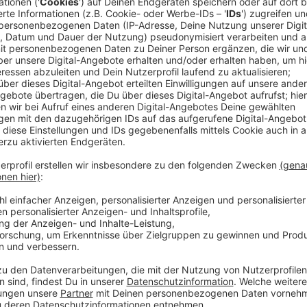
Zwei Männer, die in den vergangenen Jahren sehr vi
sind für eine gemeinsame Single aufeinandergetroffen
Jahren Dauer-Chartsbewohner, und Ray Dalton, der m
einen Mega-Hit gelandet hat. In "Manila" singen die be
natürlich Pop, aber es hat bestimmte Soul-Vibes vo
denkt man sich erst, dass es komisch ist", sagt Alvaro
worum es geht - "am Ende passt alles, wenn man sich
Bild davon machen möchte, kann sich den Song hier 
Anzeige
Wir benötigen Ihre Z
den YouTube Video
laden!
Wir verwenden einen S
Drittanbieters, um V