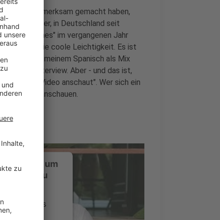
el auf sich aufmerksam gemacht haben,
: Alvaro Soler, in Deutschland seit
it "In My Bones" im vergangenen Jahr
iden über "die coole Leichtigkeit. Es ist
n Ray und mit meinem Spanisch als Mix
 Soler im Interview. Aber - und das ist,
 Musik und Video anschaut". Wer sich ein
anhören und anschauen.
ustimmung, um
-Service zu
ervice eines
ideoinhalte