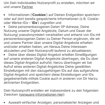
Wir freuen uns mit allen Lüdinghausern auf das Fest an
der Burg Vischering und natürlich wieder auf viele
Gäste aus den verschiedensten Epochen, die
Gastgeber Professor Abraxo auf seinen Zeitreisen mit
dem Steamrider kennenlernt und nach ANNOTOPIA
einlädt.
Hier geht es zum vollständigen Programm!
Anzeige
Anzeige