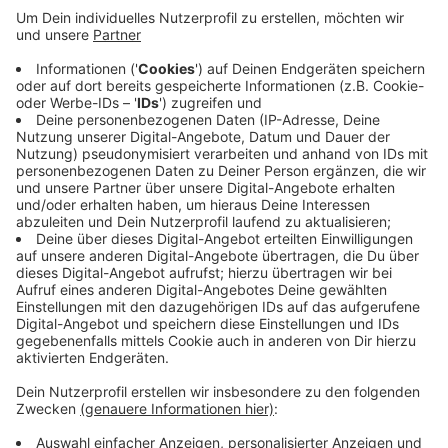
In Höhe der Gärtnerei hatte ein Autofahrer die
Kontrolle verloren und sich mehrfach überschlagen.
Der Fahrer wurde verletzt. Ein Rettungshubschrauber
war angefordert, doch ein Rettungswagen brachte
den Verletzten in ein Krankenhaus. Für einige Dramatik
sorgte ein Hund, der mit im Auto war. Er wurde bei dem
Unfall herausgeschleudert. Die Feuerwehr nahm das
verletzte Tier in Obhut und brachte es zum Tierarzt.
Doch am Ende überlebte das Tier den Unfall nicht. Die
Polizei ermittelt jetzt die Ursache des Unfalls.
Anzeige