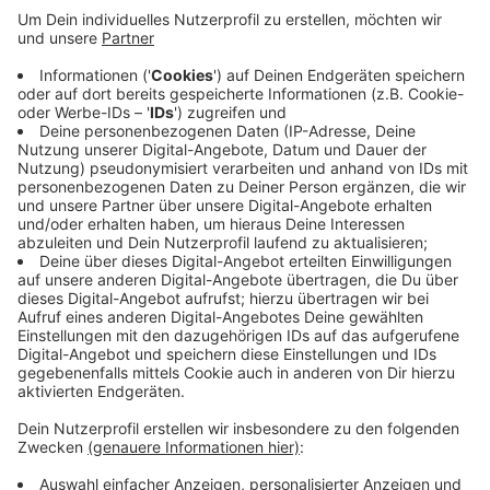
Demnach verschieben sich die Asphaltarbeiten im
ersten Bauabschnitt durch das regnerische und
winterliche Wetter um zwei Wochen. Damit es auf der
Baustelle trotzdem weitergeht, zieht die Baufirma
Arbeiten im zweiten Bauabschnitt vor. Hier laufen
Fräsarbeiten. Schon zu Beginn der Baustelle Anfang
Oktober gab es Probleme. Der Unterbau entsprach
nicht den Anforderungen. Jetzt verzögert sich alles
noch einmal durch das Wetter.
Anzeige