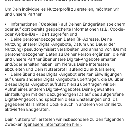
Den großen Kasten legten die Diebe in den
Kofferraum eines bereitstehenden Fluchtautos. Ein
Anwohner bemerkte die Aktion und alarmierte die
Polizei. Eine Verfolgungsjagd begann, die nach rund
neun Kilometern in Albachten endete. Die Polizei
stoppte das Auto. Einen der Diebe schnappte sie, der
andere flüchtete. Die Suche nach ihm dauert noch an.
Die Polizei geht davon aus, dass das Auto gestohlen
ist und falsche Kennzeichen angebracht sind. Sie
ermittelt jetzt Hintergründe.
Anzeige