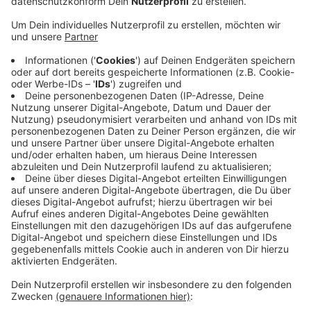
Der ultimative Ratgeber für alle Corona-Gestressten
im Homeoffice: Seit Beginn der Corona-Krise ist das
Homeoffice für viele von uns Teil des täglichen
Lebens. Und das wird wohl so bleiben. Wenn man aber
häufiger von zu Hause arbeiten will, muss das von der
Notlösung zur dauerhaften Ideallösung werden. Der
erste Homeoffice-Ratgeber von der Erfolgsautorin
Fräulein Ordnung (»Besser aufräumen, freier leben«)
zeigt gewohnt alltagstauglich und mit zahlreichen
praktischen Tipps, Anleitungen und Checklisten, wie
man durch ein aufgeräumtes Homeoffice das
Arbeitsleben zu Hause perfekt organisiert.
Das Buch können Sie zum Beispiel
HIER
kaufen.
Anzeige