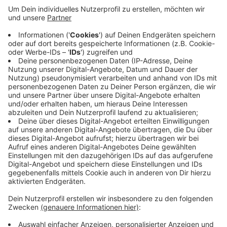
Ein Lastwagenfahrer hat am Morgen einen
Motorradfahrer erfasst. Der Motorradfahrer ist
gestürzt, er ist verletzt. Trümmerteile des Motorrades
sind über die Fahrbahn verteilt. Die Polizei sichert
Spuren und anschließend räumen die Einsatzkräfte die
Fahrbahn auf. Die Polizei führt den Verkehr an der
Unfallstelle vorbei, kurzfristig haben Sie zwischen
Appelhülsen und Bösensell wieder komplett freie
Fahrt.
Anzeige