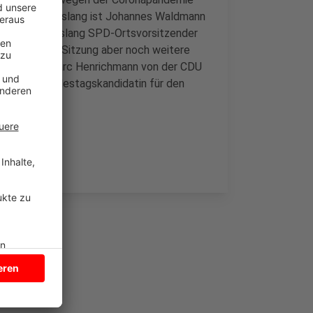
eneregeln. Bislang ist Johannes Waldmann
alt und war bislang SPD-Ortsvorsitzender
 während der Sitzung aber noch weitere
ng vertritt Marc Henrichmann von der CDU
llek als Bundestagskandidatin für den