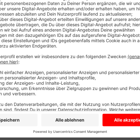
stark verkürzt. Außerdem gelten Abstands- und Hygi
aus Ascheberg der einzige Kandidat. Er ist 31 Jahre 
in Ascheberg. Kurzfristig können die SPD-Mitglieder
Kandidaten nominieren. Los geht es um 10 Uhr. Bisla
den Wahlkreis. Von den Grünen tritt Anne-Monika Spa
Wahlkreis an.
Anzeige