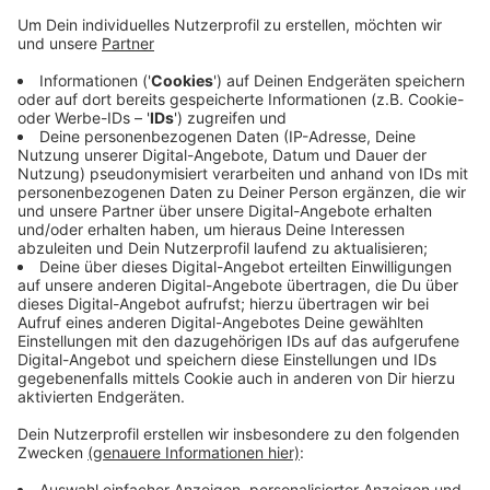
Anzeige
Die neuen Trinkwasserleitungen im 1. Abschnitt sind
fast fertig. Dazu hat die Gemeinde jetzt schon mit den
Kanalarbeiten begonnen, darauf folgt bald der neue
Minikreisverkehr. Diese ganzen Arbeiten sollen bis zum
Sommer dauern, dann startet der zweite Bauabschnitt.
Die Gemeinde ist also ganz zufrieden - allerdings ist
sie leicht hinter dem Zeitplan, da sie das Grundwasser
absenken musste. Anfang kommenden Jahres soll
alles fertig sein.
Anzeige