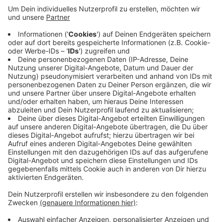
Anzeige
Der Ascheberger Bürgerbusverein hat heute den 150
000. Fahrgast begrüßt. Maria Merschieve (auf dem
Foto mit Blumenstrauß) ist an der Appelhofstraße
eingestiegen. Ihr Mann ist früher selbst Bürgerbus
gefahren. Der Verein hat Maria Merschieve zusammen
mit drei weiteren Fahrgästen geehrt. Seit gut 15
Jahren tourt der Ascheberger Bürgerbus zwischen den
Ortsteilen und dem Capeller Bahnhof.
Anzeige