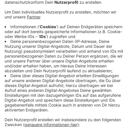
Anzeige
Nach ersten Erkenntnissen ist ein LKW auf einen
weiteren aufgefahren. Ein Fahrer kam leicht verletzt in
ein Krankenhaus. Inzwischen ist klar, beide LKW sind
nicht mehr fahrbereit und müssen abgeschleppt
werden. So große Fahrzeuge zu bergen dauert aber -
zumal der Unfall im eh schon verengten
Baustellenbereich passiert ist. Außerdem laufen noch
Arbeiten an einer Schutzplanke. Die A1 bleibt daher
voraussichtlich noch bis mittags (12 Uhr) zwischen
Ascheberg und Hiltrup in Richtung Münster gesperrt.
Wir sagen Bescheid sobald die Autobahn wieder frei
ist!
Anzeige