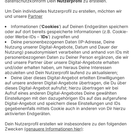
Anzeige
Rund 70 Menschen nutzten die Gelegenheit sich über
die geplanten Masten und deren Standorte zu
informieren. Außerdem hat der Netzbetreiber den
weiteren Zeitplan vorgestellt. Geplant ist im
übernächsten Jahr (2028) den Genehmigungsantrag
bei der Bezirksregierung zu stellen. Diese sammelt
dann Stellungnahmen dazu, wägt sie ab und
entscheidet über den detaillierten Verlauf der
Hochspannungsleitung. Die neue Leitung ist Teil des
Netzausbaus, um Windenergie aus den großen Parks
an der Küste ins Landesinnere zu transportieren. Alle
Infos zu dem Projekt finden Sie
HIER
.
Anzeige