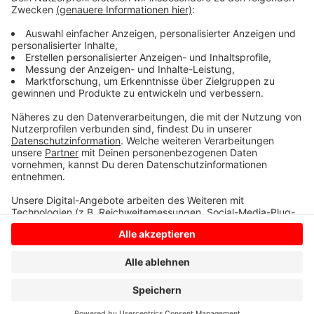
Klarstellung des Bundesverkehrsministers. Radio
Kiepenkerl bleibt dran. Erst im August wurde nach
jahrzehntelangen Versprechen ein Rahmenvertrag zum
zweigleisigen Ausbau unterschrieben.
Anzeige
Anzeige
Anzeige
Anzeige