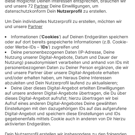
Einem Bericht des Kölner Stadtanzeigers zufolge ja,
sagen der CDU-Bundestagsabgeordnete Marc
Henrichmann aus Havixbeck und sein Landtagskollege
Dietmar Panske aus Ascheberg. Die Zeitung spricht
von einem internen Bericht. Demnach soll die für den
Trassenausbau zuständige Bahn-Netzgesellschaft
statt der zugesagten 40 Milliarden Euro nur noch 27
Milliarden bekommen. Hintergrund sei die
Haushaltskrise der Bundesregierung. Gefährdet seien
Projekte, die noch in Planung sind - wie die Strecke
Münster - Ascheberg - Dortmund. Stimmt das, wäre
das ein Schock sagt auch die Gemeinde Ascheberg.
Sie und die CDU-Abgeordneten setzen sich schon
lange für den Ausbau ein. Die Strecke gehört zu den
unpünktlichsten im Land, weil sich Nah- und Fernzüge
ein Gleis teilen. Es brauche jetzt dringend eine