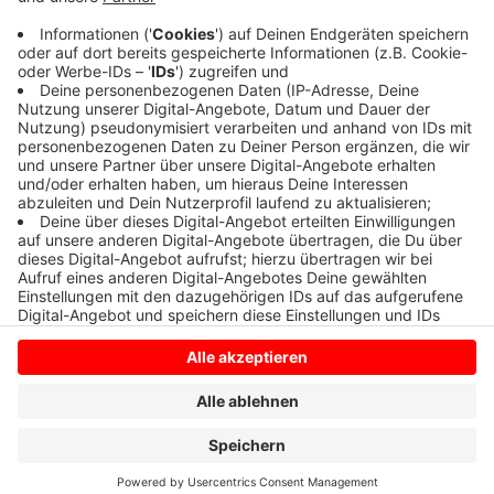
Zwischen Münster und Lünen sind Busse statt Züge
unterwegs. Die Ersatzfahrpläne finden Sie
HIER
.
Anzeige
Anzeige
Anzeige
Anzeige