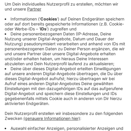
Das Ascheberger Unternehmen Klaas Alu-Kranbau
kommt seinen Mitarbeitern nun entgegen und schafft
für sie 14 Wohnungen mit günstigen Mieten im
Breilbusch. Das erste Gebäude soll spätestens im Juli
bezugsfertig sein, das letzte im September. Die
Nachfrage war so groß, dass alle Wohnungen schnell
vergeben waren. Das zeige den großen Bedarf, sagt
der Wirtschaftsförderer der Gemeinde und wirbt für
ähnliche Projekte.
Anzeige
Anzeige