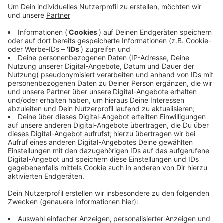
Das ist heute das Ergebnis der Brandexperten der
Polizei. Sie haben weder Hinweise darauf gefunden,
dass jemand das Feuer absichtlich gelegt hat, noch
habe es einen technischen Defekt gegeben. Sieben
Menschen waren ins Krankenhaus gekommen,
nachdem sie zu viel Rauch eingeatmet hatten. 70
Feuerwehrleute aus allen drei Ortsteilen waren
ausgerückt, um den Brand zu löschen.
Anzeige
Anzeige