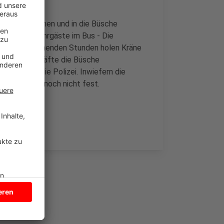
bahn abgekommen und in die Büsche
ren keine Fahrgäste im Bus - Die
. In den kommenden Stunden holen Kräne
ie Einsatzkräfte die Büsche
den, sagt die Polizei. Inwiefern die
ffen, steht noch nicht fest.