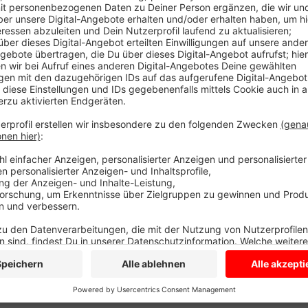
Ein Busfahrer ist hier mit seinem Bus von der Auto
gefahren. Der Fahrer ist unverletzt und ansonsten wa
Feuerwehr konnte den Busfahrer aus dem Bus holen
und ein Abschlepper aus den Büschen. Dazu müssen d
zurückschneiden. Das dauert wohl bis in die Abendstun
Bergungsarbeiten gleich den Feierabendverkehr betre
Anzeige