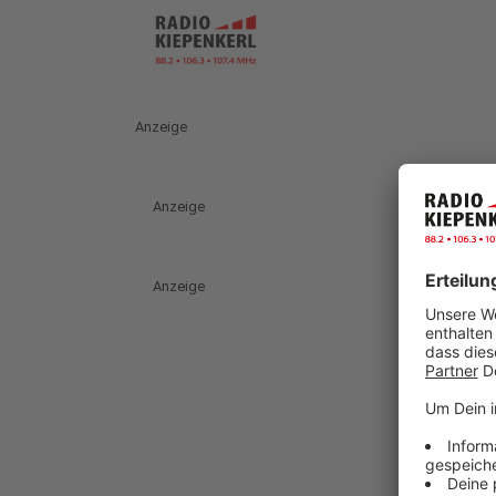
Anzeige
Anzeige
Anzeige