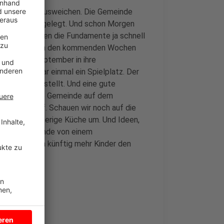
angsklassen ausweichen. Die Gemeinde
ie Fundamente gelegt. Und schon Morgen
tters trocknen die Fundamente ja schnell
de stattet sie in den kommenden Wochen
htlich im September in ihre
g stehen, war einmal ein Spielplatz. Der
bereits umgestellt. Und eine gute
rien stellt die Gemeinde auf dem
tterturm auf. Schauen wir noch auf die
bauen die bisherige Küche um. Und Ideen,
ich die Gemeinde von einem
ist nötig, da künftig mehr Kinder den
ügig wird.