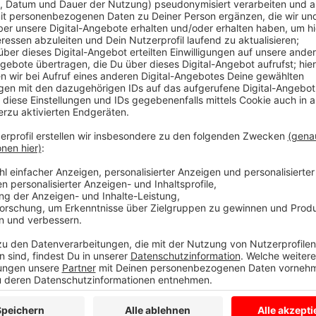
Grundschüler müssen wegen der Baustelle in Überg
stellt Container auf, heute haben Arbeiter dafür d
liefern Lastwagen die Container. Dank des heißen We
aus. Hier stehen künftig die Container. Die Gemein
als Klassenzimmer aus. Grundschüler ziehen voraussic
Übergangsklassenzimmer ein. Wo die Container künfti
ist ein Stück weitergewandert. Die Spielgeräte sind 
Nachricht für die Lambertusschüler: In den Herbstfe
Spielplatz auf dem Schulhof noch einen größeren Kle
Mensa-Baustelle: Arbeiter komm hier gut voran, sie 
wie sich die Grundschule vergrößern lässt, erhofft s
Architektenwettbewerb. Der Ausbau der Grundschule 
Offenen Ganztag besuchen und die Grundschule vierz
Anzeige