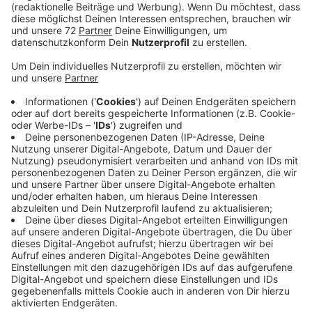
haben keine Bedenken.
Veröffentlicht:
Mittwoch, 01.06.2022 19:49
Anzeige
Der Ausschuss sieht in einer neuen Schule in Roxel
keine Konkurrenz und keine Gefahr für die Profilschule
Ascheberg. Denn: Die vorausgesagten Schülerzahlen
der nächsten Jahre machen es wahrscheinlich, dass
die Profilschule Ascheberg - trotz einer weiteren
Schule im benachbarten Münster - durchschnittlich
weiter drei Klassen pro Jahrgang braucht. Schon jetzt
zeigt die Erfahrung: nur wenige Schüler aus der
Gemeinde Ascheberg nutzen das Schulangebot der
weiterführenden Schulen in Münster. Und:
wahrscheinlich besuchen auch Schüler aus