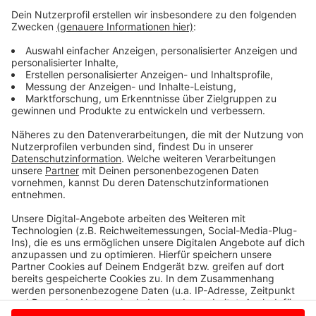
Ottmarsbocholt und Amelsbüren lieber die
Profilschule als eine neue Schule in Roxel. Denn: Der
Schulweg ist einfach kürzer als bis nach Münster. Die
Gemeinde Havixbeck und die Stadt Billerbeck
dagegen sorgen sich. Fallen Schüler aus Münster
künftig weg, weil sie lieber auf die neue Schule in
Roxel gehen, könnten an der Anne-Frank-
Gesamtschule an den beiden Orten Schüler fehlen und
die Schule nicht länger bestehen.
Anzeige
Anzeige