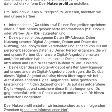
Veröffentlicht:
Montag, 16.03.2026 08:48
Anzeige
Donnerstag (19.3.) enden die Ascheberger
Gesundheitstage - wie immer mit einem großen
Aktionstag. Dutzende Stände bieten auf dem
Katharinenplatz dann kostenfrei Tipps und Tricks -
zum Beispiel zum Thema gesunde Ernährung. Welche
kostenfreien Vorträge ab heute bis Donnerstag noch
bei den Ascheberger Gesundheitstagen, wo und wann
dabei sind - und wo sie sich dafür anmelden, steht
alles
HIER
.