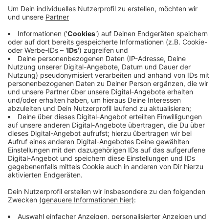
Anzeige
Jetzt gab es das zweite Treffen in Ascheberg. Fast
dreißig Jugendliche haben sich beteiligt. Ähnlich wie
die Jugendlichen in Davensberg, ist ein großer Wunsch
ein Fahrradparcour für BMX-Räder und Mountainbikes.
Außerdem fehlt ein zentraler Platz zum Treffen. Die
nächste Gesprächsrunde mit Jugendlichen ist am
kommenden Donnerstag (10.11.) in Herbern.
Anzeige