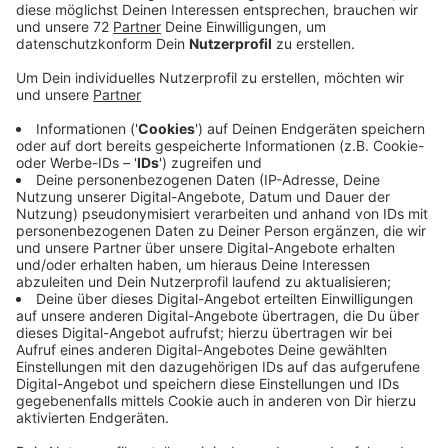
Doch das mit einem dicken ABER: Die Benediktus-
Kirmes in Herbern fällt weg. Schon vor der Pandemie
kamen immer weniger Besucher und deswegen zuletzt
auch weniger Schausteller. Die, die noch da waren,
hielten bisher immer dran fest. Auch die Gemeinde hat
ja versucht die Kirmes wieder attraktiver zu machen.
Vor ein paar Jahren gab's extra einen karibischen
Biergarten, Live-Musik und ein Piratenfest, hat leider
nichts genützt. Die wenigen Kirmesbesucher sind für
die Schausteller jetzt aber ein Problem. Nach der
Corona-Zwangspause müssen sie Geld verdienen und
deswegen Standorte wählen, wo viel los ist. Zeitgleich
mit der Benediktus-Kirmes wäre in diesem Jahr auch
der Send in Münster und der würde mit Sicherheit viele
Kirmesbesucher und auch Schausteller von Herbern
weglocken. Immerhin die gute Nachricht: Die St. Anna-