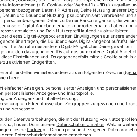
Alle, die ein kleines bisschen in ihren Ort verliebt si
Liebesbotschaft an Ascheberg, Herbern und Davensbe
kurzen Satz, einem längeren Brief, einer Mail, eine
Bild. Warum mag ich meinen Ort so sehr? Was schätz
Wo ist mein Lieblingsplatz in unserer Gemeinde? Waru
ist eine Aktion für alle Generationen. Wir freuen uns
ganz verschiedene Liebesbotschaften, die eine Ver
Davensberg ausdrücken“, sagt Sascha Klaverkamp v
Bernd Heitmann, Vorsitzender von Pro Ascheberg, hat
aufgeschnappt und Klaverkamp sowie Herbern Parat
Ascheberger Version überzeugt. Stößt die Valentinst
Resonanz, so sollen die „Liebesbotschaften an mein 
Schaufenstern der örtlichen Geschäfte und Gaststä
öffentlich die Herzen erwärmen.