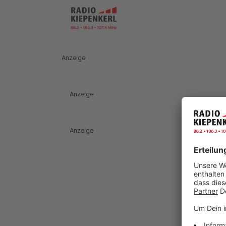
Anzeige
Anzeige
Anzeige