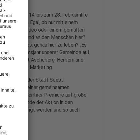
nd, können vom 14. bis zum 28. Februar ihre
rg kundtun. Egal, ob nur mit einem
m Foto, einem Video oder einem gemalten
e ich an ihm und an den Menschen hier?
m liebe ich es, genau hier zu leben? „Es
 im 50. Jubiläumsjahr unserer Gemeinde auf
bundenheit mit Ascheberg, Herbern und
on Ascheberg Marketing.
 die Idee in der Stadt Soest
 schnell von einer gemeinsamen
ags-Aktion bei ihrer Premiere auf große
Dorf“ nach Ende der Aktion in den
tten ausgehängt werden und so auch